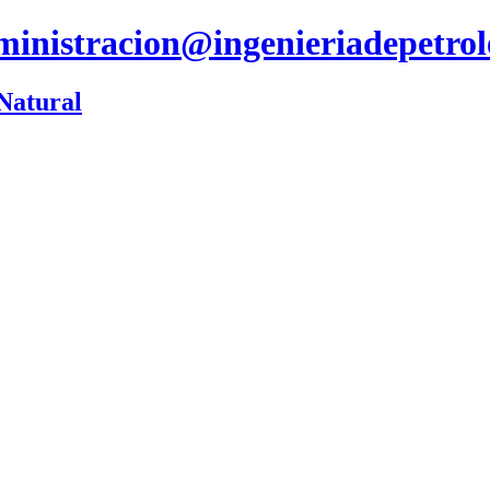
ministracion@ingenieriadepetro
 Natural